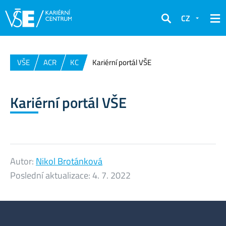
CZ
Hledat
VŠE
ACR
KC
Kariérní portál VŠE
Kariérní portál VŠE
Autor:
Nikol Brotánková
Poslední aktualizace:
4. 7. 2022