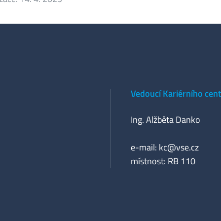
Vedoucí Kariérního cen
Ing. Alžběta Danko
e-mail:
kc@vse.cz
místnost: RB 110