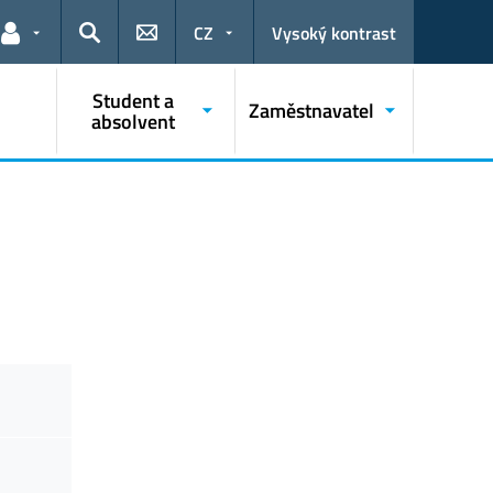
CZ
Vysoký kontrast
Odkazy pro uživatele
Hledat
Student a
Zaměstnavatel
absolvent