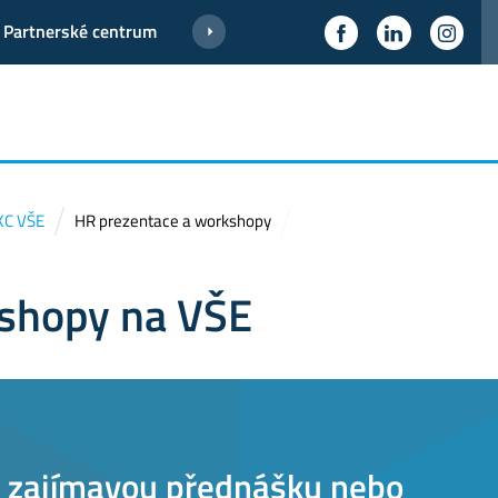
Partnerské centrum
 KC VŠE
HR prezentace a workshopy
kshopy na VŠE
 zajímavou přednášku nebo