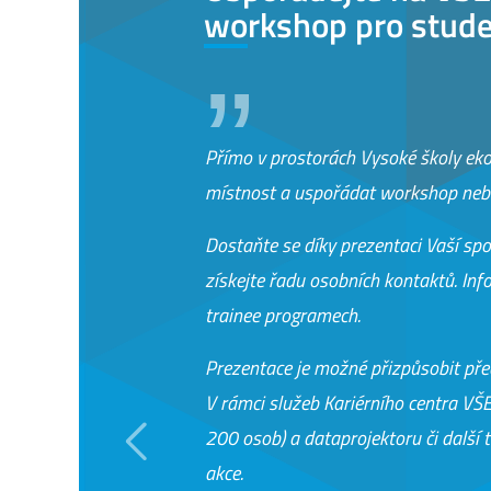
workshop pro stud
Přímo v prostorách Vysoké školy e
místnost a uspořádat workshop nebo 
Dostaňte se díky prezentaci Vaší sp
získejte řadu osobních kontaktů. Inf
trainee programech.
Prezentace je možné přizpůsobit pře
V rámci služeb Kariérního centra VŠ
200 osob) a dataprojektoru či další
Předchozí
akce.