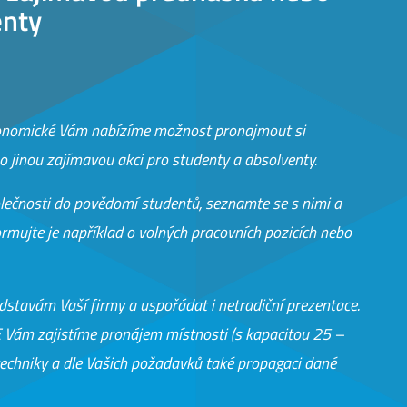
enty
konomické Vám nabízíme možnost pronajmout si
jinou zajímavou akci pro studenty a absolventy.
olečnosti do povědomí studentů, seznamte se s nimi a
ormujte je například o volných pracovních pozicích nebo
dstavám Vaší firmy a uspořádat i netradiční prezentace.
E Vám zajistíme pronájem místnosti (s kapacitou 25 –
 techniky a dle Vašich požadavků také propagaci dané