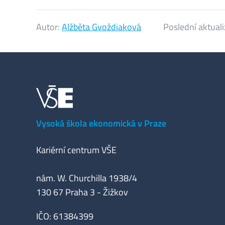
Autor:
Alžběta Gvoždiaková
Poslední aktual
Vysoká škola ekonomická v Praze
Kariérní centrum VŠE
nám. W. Churchilla 1938/4
130 67 Praha 3 - Žižkov
IČO: 61384399