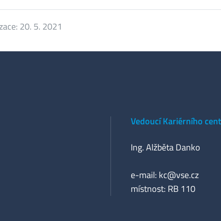
izace:
20. 5. 2021
Vedoucí Kariérního cen
Ing. Alžběta Danko
e-mail:
kc@vse.cz
místnost: RB 110