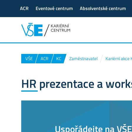
ACR
Eventové centrum
Absolventské centrum
VŠE
ACR
KC
Zaměstnavatel
Kariérní akce
HR prezentace a wor
Uspořádejte na VŠE