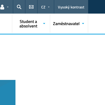
CZ
Vysoký kontrast
Odkazy pro uživatele
Hledat
Student a
Zaměstnavatel
absolvent