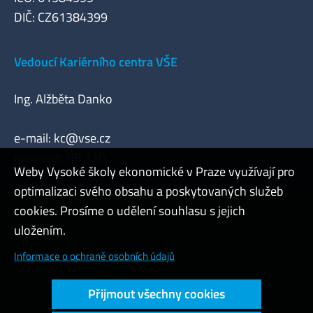
DIČ: CZ61384399
Vedoucí Kariérního centra VŠE
Ing. Alžběta Danko
e-mail:
kc@vse.cz
místnost: RB 110
Weby Vysoké školy ekonomické v Praze využívají pro
optimalizaci svého obsahu a poskytovaných služeb
cookies. Prosíme o udělení souhlasu s jejich
Admin
uložením.
Cookies a ochrana osobních údajů
Informace o ochraně osobních údajů
Přístupnost webu
Přijmout všechny cookies