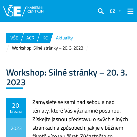
CZ
Hledat
VŠE
ACR
KC
Aktuality
Workshop: Silné stránky – 20. 3. 2023
Workshop: Silné stránky – 20. 3.
2023
Zamyslete se sami nad sebou a nad
20.
tématy, které Vás významně posunou.
března
Získejte jasnou představu o svých silných
stránkách a způsobech, jak je v běžném
2023
životě více využívat.
Zúčastněte se