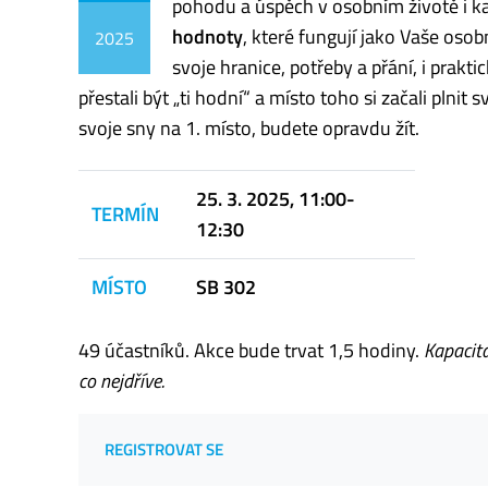
pohodu a úspěch v osobním životě i ka
hodnoty
, které fungují jako Vaše osob
2025
svoje hranice, potřeby a přání, i prakt
přestali být „ti hodní“ a místo toho si začali plnit 
svoje sny na 1. místo, budete opravdu žít.
25. 3. 2025, 11:00-
TERMÍN
12:30
MÍSTO
SB 302
49 účastníků. Akce bude trvat 1,5 hodiny.
Kapacita
co nejdříve.
REGISTROVAT SE