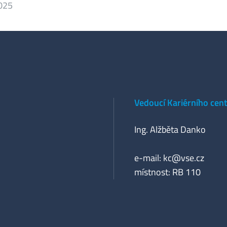
2025
Vedoucí Kariérního cen
Ing. Alžběta Danko
e-mail:
kc@vse.cz
místnost: RB 110