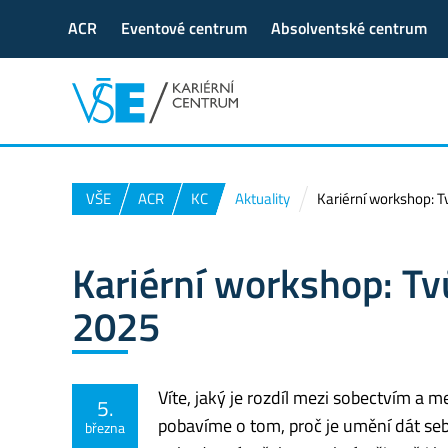
ACR
Eventové centrum
Absolventské centrum
VŠE
ACR
KC
Aktuality
Kariérní workshop: Tvů
Kariérní workshop: Tvůj
2025
Víte, jaký je rozdíl mezi sobectvím a 
5.
pobavíme o tom, proč je umění dát seb
března