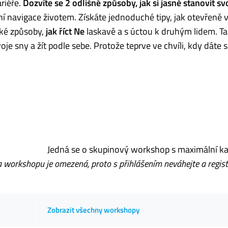
riéře.
Dozvíte se 2 odlišné způsoby, jak si jasně stanovit sv
ní navigace životem. Získáte jednoduché tipy, jak otevřeně v
ické způsoby,
jak říct Ne
laskavě a s úctou k druhým lidem. Ta
svoje sny a žít podle sebe. Protože teprve ve chvíli, kdy dáte 
Jedná se o skupinový workshop s maximální k
 workshopu je omezená, proto s přihlášením neváhejte a regist
Zobrazit všechny workshopy