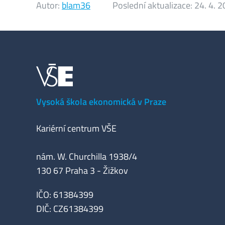
Autor:
blam36
Poslední aktualizace:
24. 4. 
Vysoká škola ekonomická v Praze
Kariérní centrum VŠE
nám. W. Churchilla 1938/4
130 67 Praha 3 - Žižkov
IČO: 61384399
DIČ: CZ61384399