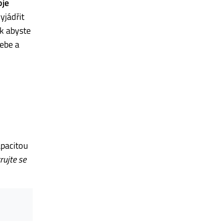
oje
yjádřit
k abyste
sebe a
apacitou
rujte se