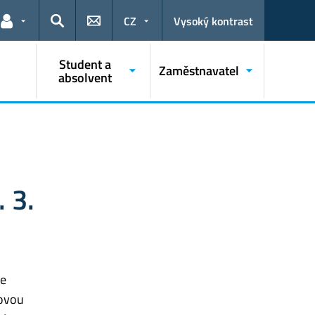
CZ
Vysoký kontrast
Odkazy pro uživatele
Hledat
Student a
Zaměstnavatel
absolvent
. 3.
se
kovou