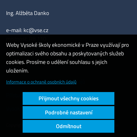
Ing. Alžběta Danko
e-mail:
kc@vse.cz
místnost: RB 110
Weby Vysoké školy ekonomické v Praze využívají pro
optimalizaci svého obsahu a poskytovaných služeb
cookies. Prosíme o udělení souhlasu s jejich
Admin
uložením.
Cookies a ochrana osobních údajů
Informace o ochraně osobních údajů
Přístupnost webu
Přijmout všechny cookies
Vysoký kontrast
Podrobné nastavení
Copyright © 2000 - 2026 Vysoká škola ekonomická v Praze
Odmítnout