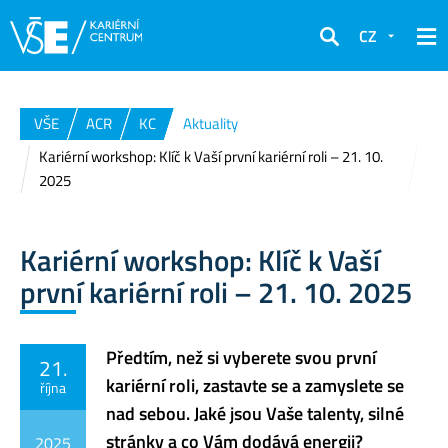
CZ
Hledat
VŠE
ACR
KC
Aktuality
Kariérní workshop: Klíč k Vaší první kariérní roli – 21. 10.
2025
Kariérní workshop: Klíč k Vaší
první kariérní roli – 21. 10. 2025
Předtím, než si vyberete svou první
21.
kariérní roli, zastavte se a zamyslete se
října
nad sebou. Jaké jsou Vaše talenty, silné
stránky a co Vám dodává energii?
2025