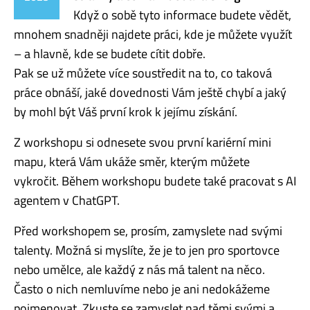
Když o sobě tyto informace budete vědět,
mnohem snadněji najdete práci, kde je můžete využít
– a hlavně, kde se budete cítit dobře.
Pak se už můžete více soustředit na to, co taková
práce obnáší, jaké dovednosti Vám ještě chybí a jaký
by mohl být Váš první krok k jejímu získání.
Z workshopu si odnesete svou první kariérní mini
mapu, která Vám ukáže směr, kterým můžete
vykročit. Během workshopu budete také pracovat s AI
agentem v ChatGPT.
Před workshopem se, prosím, zamyslete nad svými
talenty. Možná si myslíte, že je to jen pro sportovce
nebo umělce, ale každý z nás má talent na něco.
Často o nich nemluvíme nebo je ani nedokážeme
pojmenovat. Zkuste se zamyslet nad těmi svými a