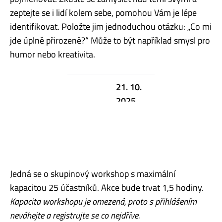
zeptejte se i lidí kolem sebe, pomohou Vám je lépe
identifikovat. Položte jim jednoduchou otázku: „Co mi
jde úplně přirozeně?“ Může to být například smysl pro
humor nebo kreativita.
21. 10.
2025,
TERMÍN
11:00 –
12:30
MÍSTO
NB 473
Jedná se o skupinový workshop s maximální
kapacitou 25 účastníků. Akce bude trvat 1,5 hodiny.
Kapacita workshopu je omezená, proto s přihlášením
neváhejte a registrujte se co nejdříve.