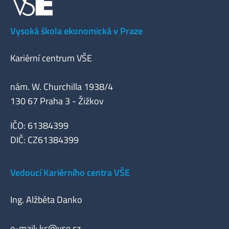
Vysoká škola ekonomická v Praze
Kariérní centrum VŠE
nám. W. Churchilla 1938/4
130 67 Praha 3 - Žižkov
IČO: 61384399
DIČ: CZ61384399
Vedoucí Kariérního centra VŠE
Ing. Alžběta Danko
e-mail:
kc@vse.cz