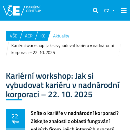
CZ
Hledat
VŠE
ACR
KC
Aktuality
Kariérní workshop: Jak si vybudovat kariéru v nadnárodní
korporaci – 22. 10. 2025
Kariérní workshop: Jak si
vybudovat kariéru v nadnárodní
korporaci – 22. 10. 2025
Sníte o kariéře v nadnárodní korporaci?
22.
Získejte znalosti z oblasti fungování
října
velkých firem, jejich interních procesů,