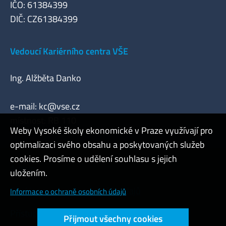
IČO: 61384399
DIČ: CZ61384399
Vedoucí Kariérního centra VŠE
Ing. Alžběta Danko
e-mail:
kc@vse.cz
místnost: RB 110
Weby Vysoké školy ekonomické v Praze využívají pro
optimalizaci svého obsahu a poskytovaných služeb
cookies. Prosíme o udělení souhlasu s jejich
Admin
uložením.
Cookies a ochrana osobních údajů
Informace o ochraně osobních údajů
Přístupnost webu
Přijmout všechny cookies