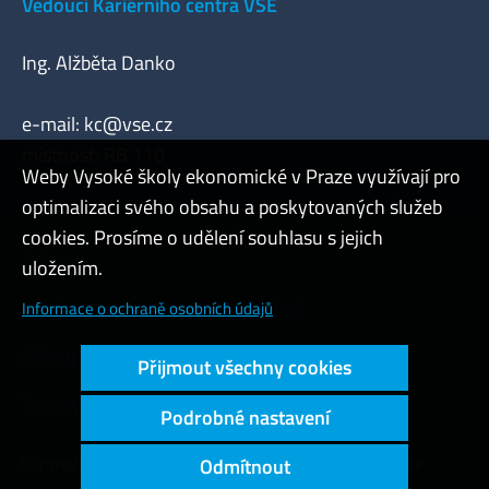
Vedoucí Kariérního centra VŠE
Ing. Alžběta Danko
e-mail:
kc@vse.cz
místnost: RB 110
Weby Vysoké školy ekonomické v Praze využívají pro
optimalizaci svého obsahu a poskytovaných služeb
cookies. Prosíme o udělení souhlasu s jejich
Admin
uložením.
Cookies a ochrana osobních údajů
Informace o ochraně osobních údajů
Přístupnost webu
Přijmout všechny cookies
Vysoký kontrast
Podrobné nastavení
Copyright © 2000 - 2026 Vysoká škola ekonomická v Praze
Odmítnout