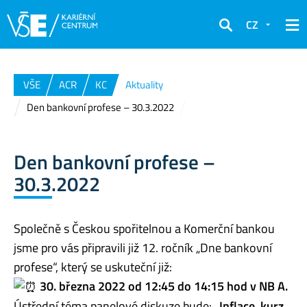
CZ
Hledat
VŠE
ACR
KC
Aktuality
Den bankovní profese – 30.3.2022
Den bankovní profese –
30.3.2022
Společně s Českou spořitelnou a Komerční bankou
jsme pro vás připravili již 12. ročník „Dne bankovní
profese“, který se uskuteční již:
30. března 2022 od 12:45 do 14:15 hod v NB A.
Ústřední téma panelové diskuze bude:
„Inflace, kurz