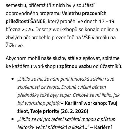
semestru, přičemž tři z nich byly součástí
doprovodného programu
Veletrhu pracovních
příležitostí ŠANCE
, který proběhl ve dnech 17.–19.
března 2026. Deset z workshopů se konalo online a
zbylých pět proběhlo prezenčně na VŠE v areálu na
Žižkově.
Abychom mohli naše služby stále zlepšovat, sbíráme
ke každému workshopu
zpětnou vazbu
od účastníků.
„Líbilo se mi, že nám paní Janovská sdělila i své
zkušenosti ze života. Drobné cvičení během
přednášky také byly super. Celkově se mi líbilo, jak
byl workshop pojatý.
“
–
Kariérní workshop: Tvůj
život, Tvoje priority
(26. 2. 2026)
„Líbilo se mi provedení kariérní mapou a přístup
lektorky, velmi přátelská a lidská :)“
– Kariérní