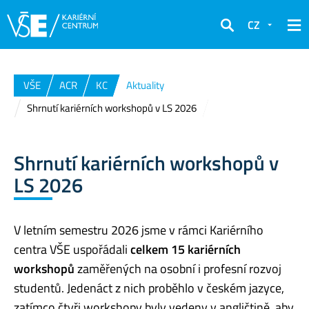
CZ
Hledat
VŠE
ACR
KC
Aktuality
Shrnutí kariérních workshopů v LS 2026
Shrnutí kariérních workshopů v
LS 2026
V letním semestru 2026 jsme v rámci Kariérního
centra VŠE uspořádali
celkem 15 kariérních
workshopů
zaměřených na osobní i profesní rozvoj
studentů. Jedenáct z nich proběhlo v českém jazyce,
zatímco čtyři workshopy byly vedeny v angličtině, aby