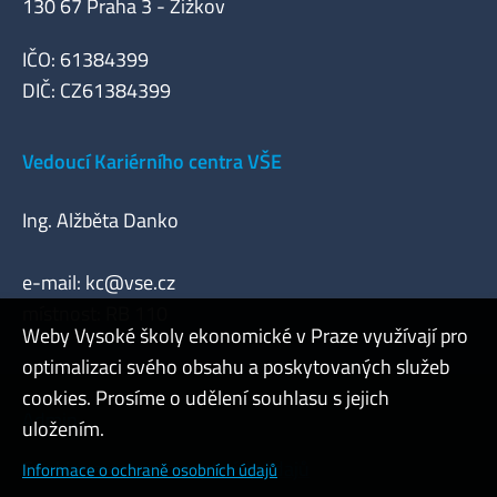
130 67 Praha 3 - Žižkov
IČO: 61384399
DIČ: CZ61384399
Vedoucí Kariérního centra VŠE
Ing. Alžběta Danko
e-mail:
kc@vse.cz
místnost: RB 110
Weby Vysoké školy ekonomické v Praze využívají pro
optimalizaci svého obsahu a poskytovaných služeb
cookies. Prosíme o udělení souhlasu s jejich
Admin
uložením.
Cookies a ochrana osobních údajů
Informace o ochraně osobních údajů