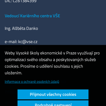
DIČ: CZ61384399
Vedoucí Kariérního centra VŠE
Ing. Alžběta Danko
e-mail:
kc@vse.cz
místnost: RB 110
Weby Vysoké školy ekonomické v Praze využívají pro
optimalizaci svého obsahu a poskytovaných služeb
cookies. Prosíme o udělení souhlasu s jejich
Admin
uložením.
Cookies a ochrana osobních údajů
Informace o ochraně osobních údajů
Přístupnost webu
Přijmout všechny cookies
Vysoký kontrast
Podrobné nastavení