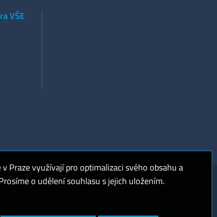
tra VŠE
 Praze využívají pro optimalizaci svého obsahu a
rosíme o udělení souhlasu s jejich uložením.
sobních údajů
Přístupnost webu
Vysoký kontrast