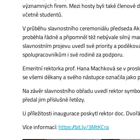
významných firem. Mezi hosty byli také členové
včetně studentů.
V průběhu slavnostního ceremoniálu předseda Aka
proběhla řádně a připomněl též nebývale silný m
slavnostním projevu uvedl své priority a poděko
spolupracovníkům i své rodině za podporu.
Emeritní rektorka prof. Hana Machková se v pros
se všemi děkany a svého nástupce označila jako p
Na závěr slavnostního obřadu uvedl rektor symboli
předal jim příslušné řetězy.
U příležitosti inaugurace poskytl rektor doc. Dvoř
Více informací:
https://bit.ly/3MtKCra